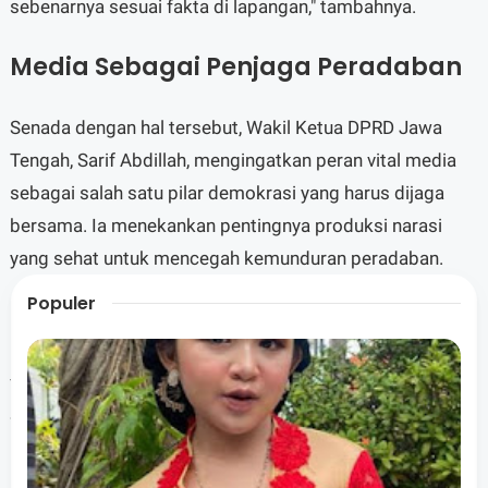
sebenarnya sesuai fakta di lapangan," tambahnya.
Media Sebagai Penjaga Peradaban
Senada dengan hal tersebut, Wakil Ketua DPRD Jawa
Tengah, Sarif Abdillah, mengingatkan peran vital media
sebagai salah satu pilar demokrasi yang harus dijaga
bersama. Ia menekankan pentingnya produksi narasi
yang sehat untuk mencegah kemunduran peradaban.
Populer
"Peradaban tanpa narasi yang baik akan memicu
kemunduran pemahaman, ideologi, hingga visi. Semoga
forum ini menjadi awal langkah maju kita ke depan," kata
Sarif.
Melalui momentum JMS 2026 ini, Sarif juga mengajak