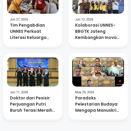
Deep Learning
Jun 27, 2026
Jun 12, 2026
Tim Pengabdian
Kolaborasi UNNES-
UNNES Perkuat
BBGTK Jateng
Literasi Keluarga
Kembangkan Inovasi
Melalui Dialogic
Pembelajaran
Reading dan Writing
Digital Berbasis
Therapy di
MOOC
Komunitas Baca Wiji
Semi
Jun 11, 2026
May 29, 2026
Doktor dari Pesisir:
Paradoks
Perjuangan Putri
Pelestarian Budaya:
Buruh Terasi Meraih
Mengapa Manuskrip
Gelar di UIN
Kuno Harus 'Mati'
Walisongo
untuk Dianggap
Berharga?