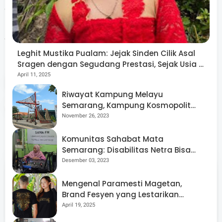
generasi muda untuk berani mengambil peran dalam
menghadapi tantangan ekonomi dan edukasi di era
digital saat ini.***
Leghit Mustika Pualam: Jejak Sinden Cilik Asal
Sragen dengan Segudang Prestasi, Sejak Usia 8
Tahun!
April 11, 2025
Tags
Berita
Jateng Media Summit
Riwayat Kampung Melayu
Semarang, Kampung Kosmopolit
Share
yang Multikultural
November 26, 2023
Komunitas Sahabat Mata
Semarang: Disabilitas Netra Bisa
Berdaya dan Mandiri
Desember 03, 2023
Abdul Arif
Mengenal Paramesti Magetan,
Brand Fesyen yang Lestarikan
Meniti karir sebagai jurnalis sejak 2009 di SKM
Budaya Jawa Melalui Desain Kaos
April 19, 2025
Amanat. Pernah berkontribusi untuk Tribun Jateng,
yang Memukau
beritagar.id, dan Ayosemarang.com. Saat ini aktif