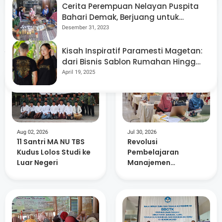
Cerita Perempuan Nelayan Puspita
sebagai dosen Kurikulum dan Teknologi Pendidikan
Bahari Demak, Berjuang untuk
UNNES.
Setara dan Berdaya di Tengah
Desember 31, 2023
Budaya Patriarki
Artikel Terkait
Kisah Inspiratif Paramesti Magetan:
dari Bisnis Sablon Rumahan Hingga
Beromzet Miliaran Rupiah
April 19, 2025
Aug 02, 2026
Jul 30, 2026
11 Santri MA NU TBS
Revolusi
Kudus Lolos Studi ke
Pembelajaran
Luar Negeri
Manajemen
Perkantoran di
Grobogan: UNNES
Bekali Guru MGMP
MPLB Teknologi AI
dan Pendekatan