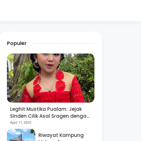
Populer
Leghit Mustika Pualam: Jejak
Sinden Cilik Asal Sragen dengan
Segudang Prestasi, Sejak Usia 8
April 11, 2025
Tahun!
Riwayat Kampung