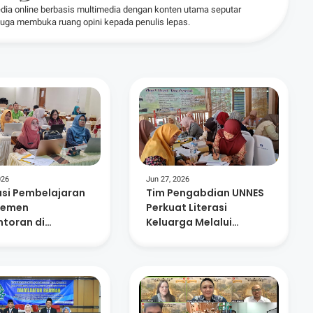
dia online berbasis multimedia dengan konten utama seputar
 juga membuka ruang opini kepada penulis lepas.
026
Jun 27, 2026
usi Pembelajaran
Tim Pengabdian UNNES
jemen
Perkuat Literasi
ntoran di
Keluarga Melalui
gan: UNNES Bekali
Dialogic Reading dan
MGMP MPLB
Writing Therapy di
ogi AI dan
Komunitas Baca Wiji
katan Deep
Semi
ing