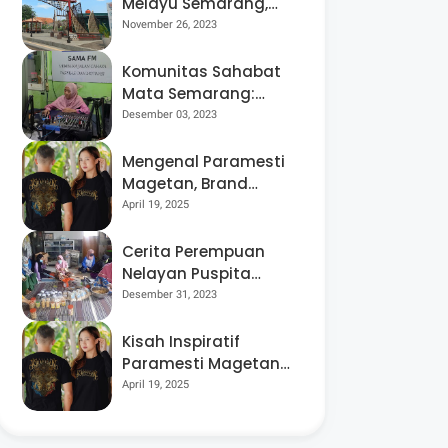
Melayu Semarang,
Kampung
November 26, 2023
Kosmopolit yang
Multikultural
Komunitas Sahabat
Mata Semarang:
Disabilitas Netra
Desember 03, 2023
Bisa Berdaya dan
Mandiri
Mengenal Paramesti
Magetan, Brand
Fesyen yang
April 19, 2025
Lestarikan Budaya
Jawa Melalui Desain
Cerita Perempuan
Kaos yang Memukau
Nelayan Puspita
Bahari Demak,
Desember 31, 2023
Berjuang untuk
Setara dan Berdaya
Kisah Inspiratif
di Tengah Budaya
Paramesti Magetan:
Patriarki
dari Bisnis Sablon
April 19, 2025
Rumahan Hingga
Beromzet Miliaran