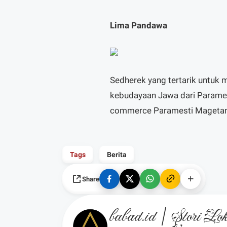
Lima Pandawa
Sedherek yang tertarik untuk
kebudayaan Jawa dari Parames
commerce Paramesti Mageta
Tags
Berita
Share
babad.id | Stori L