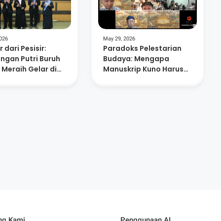
2026
May 29, 2026
 dari Pesisir:
Paradoks Pelestarian
ngan Putri Buruh
Budaya: Mengapa
 Meraih Gelar di
Manuskrip Kuno Harus
alisongo
'Mati' untuk Dianggap
Berharga?
ng Kami
Penggunaan AI