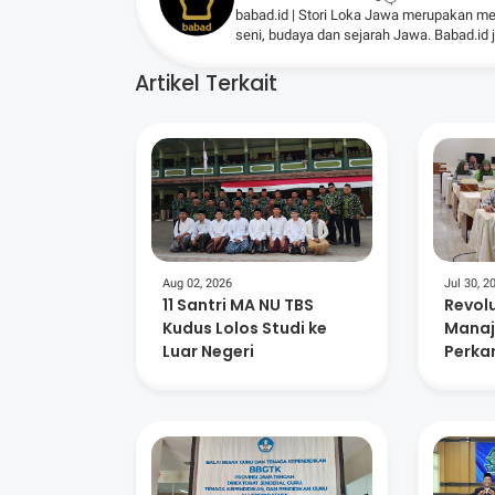
babad.id | Stori Loka Jawa merupakan me
seni, budaya dan sejarah Jawa. Babad.id
Artikel Terkait
Aug 02, 2026
Jul 30, 2
11 Santri MA NU TBS
Revol
Kudus Lolos Studi ke
Mana
Luar Negeri
Perka
Grobo
Guru 
Teknol
Pende
Learn