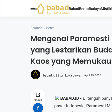
Babad
Berita
Budaya
Mistik
Beranda
Berita
Mengenal Paramesti 
yang Lestarikan Bud
Kaos yang Memukau
babad.id | Stori Loka Jawa
April 19, 2025
BABAD.ID
-
Di tengah bany
Share
pasar Indonesia, Paramesti Ma