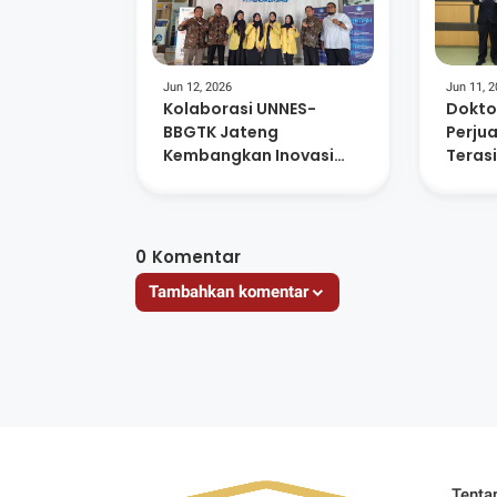
Jun 12, 2026
Jun 11, 
Kolaborasi UNNES-
Doktor
BBGTK Jateng
Perjua
Kembangkan Inovasi
Terasi
Pembelajaran Digital
UIN W
Berbasis MOOC
0
Komentar
Tambahkan komentar
Tenta