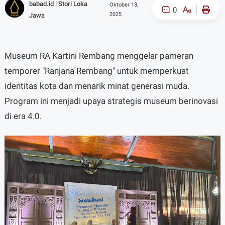
babad.id | Stori Loka
Oktober 13,
0
2025
Jawa
A-
A+
Museum RA Kartini Rembang menggelar pameran
temporer "Ranjana Rembang" untuk memperkuat
identitas kota dan menarik minat generasi muda.
Program ini menjadi upaya strategis museum berinovasi
di era 4.0.