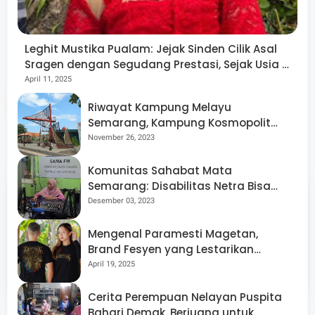
kalangan, mengukuhkan perannya dalam pembangunan
identitas dan masa depan masyarakat Rembang.***
Leghit Mustika Pualam: Jejak Sinden Cilik Asal
Sragen dengan Segudang Prestasi, Sejak Usia 8
Tahun!
April 11, 2025
Share
Riwayat Kampung Melayu
Semarang, Kampung Kosmopolit
yang Multikultural
November 26, 2023
Komunitas Sahabat Mata
Semarang: Disabilitas Netra Bisa
Berdaya dan Mandiri
Desember 03, 2023
babad.id | Stori Loka
Mengenal Paramesti Magetan,
Jawa
Brand Fesyen yang Lestarikan
Budaya Jawa Melalui Desain Kaos
April 19, 2025
babad.id | Stori Loka Jawa merupakan media online
yang Memukau
berbasis multimedia dengan konten utama seputar
Cerita Perempuan Nelayan Puspita
seni, budaya dan sejarah Jawa. Babad.id juga
Bahari Demak, Berjuang untuk
membuka ruang opini kepada penulis lepas.