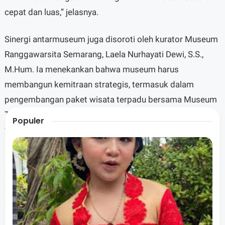
cepat dan luas,” jelasnya.
Sinergi antarmuseum juga disoroti oleh kurator Museum
Ranggawarsita Semarang, Laela Nurhayati Dewi, S.S.,
M.Hum. Ia menekankan bahwa museum harus
membangun kemitraan strategis, termasuk dalam
pengembangan paket wisata terpadu bersama Museum
Tiga Batik, Museum Nyah Lasem, dan museum lain di
Populer
wilayah Pantura.
Data Dinbudpar Rembang mencatat, Museum RA Kartini
sempat menarik lebih dari 25.000 kunjungan pada April
2025, didominasi oleh kalangan pelajar. Melalui program
seperti Ranjana Rembang, diharapkan museum dapat
menjadi ruang inspirasi yang terbuka bagi semua