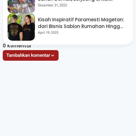
Setara dan Berdaya di Tengah
Desember 31, 2023
Budaya Patriarki
Artikel Terkait
Kisah Inspiratif Paramesti Magetan:
dari Bisnis Sablon Rumahan Hingga
Beromzet Miliaran Rupiah
April 19, 2025
0
Komentar
Tambahkan komentar