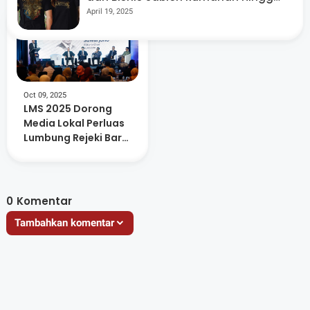
Beromzet Miliaran Rupiah
April 19, 2025
Oct 09, 2025
LMS 2025 Dorong
Media Lokal Perluas
Lumbung Rejeki Baru
untuk Lawan Isu
Sustanablility dan
Disrupsi AI
0
Komentar
Tambahkan komentar