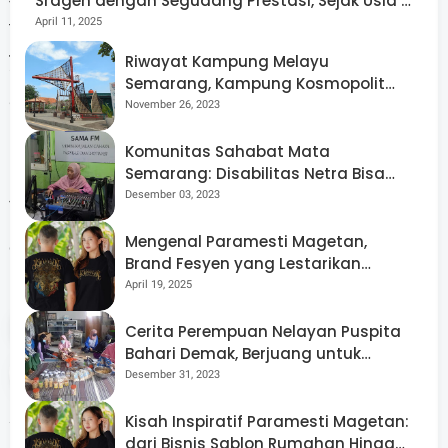
Sragen dengan Segudang Prestasi, Sejak Usia 8
Tidak hanya sampai di situ, perwakilan Dewan Pers
Tahun!
April 11, 2025
tersebut juga menyinggung dinamika hubungan antara
jurnalis dan content creator yang dinilainya terkesan
Riwayat Kampung Melayu
agak “toxic.”
Semarang, Kampung Kosmopolit
yang Multikultural
“Ini menjadi tantangan baru bagi ekosistem media, di
November 26, 2023
mana batas antara jurnalisme profesional dan konten
hiburan semakin kabur,” sambungnya.
Komunitas Sahabat Mata
Semarang: Disabilitas Netra Bisa
Pun
Second Secretary
Norwegian Embassy in
Jakarta,
Berdaya dan Mandiri
Desember 03, 2023
Truls Loke Desbans, juga membandingkan media lokal di
Indonesia dengan media di Norwegia yang inklusif dan
Mengenal Paramesti Magetan,
didukung pemerintah, menyatakan optimisme bahwa
Brand Fesyen yang Lestarikan
Indonesia dapat mencapai hal serupa.
Budaya Jawa Melalui Desain Kaos
April 19, 2025
yang Memukau
Tags
Local Media Summit
Cerita Perempuan Nelayan Puspita
Bahari Demak, Berjuang untuk
Setara dan Berdaya di Tengah
Share
Desember 31, 2023
Budaya Patriarki
Artikel Terkait
Kisah Inspiratif Paramesti Magetan:
dari Bisnis Sablon Rumahan Hingga