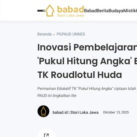
Babad
Berita
Budaya
Mistik
Beranda
PGPAUD UNNES
Inovasi Pembelajara
'Pukul Hitung Angka'
TK Roudlotul Huda
Permainan Edukatif TK "Pukul Hitung Angka" ciptaan Isla
PAUD ini tingkatkan lite
babad.id | Stori Loka Jawa
Oktober 13, 2025