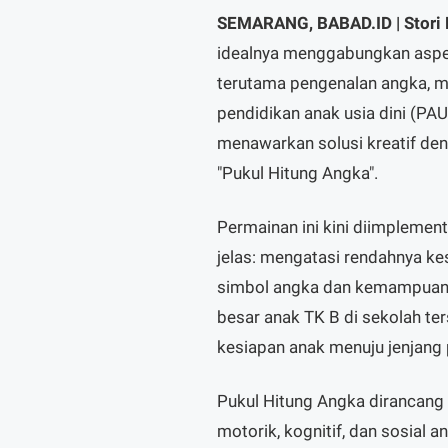
SEMARANG, BABAD.ID | Stori
idealnya menggabungkan aspek 
terutama pengenalan angka, m
pendidikan anak usia dini (PAU
menawarkan solusi kreatif de
"Pukul Hitung Angka".
Permainan ini kini diimplement
jelas: mengatasi rendahnya ke
simbol angka dan kemampuan 
besar anak TK B di sekolah ter
kesiapan anak menuju jenjang 
Pukul Hitung Angka dirancang
motorik, kognitif, dan sosial