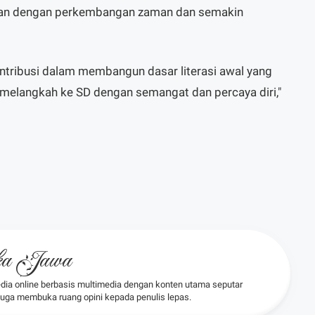
elevan dengan perkembangan zaman dan semakin
ontribusi dalam membangun dasar literasi awal yang
 melangkah ke SD dengan semangat dan percaya diri,"
oka Jawa
dia online berbasis multimedia dengan konten utama seputar
 juga membuka ruang opini kepada penulis lepas.