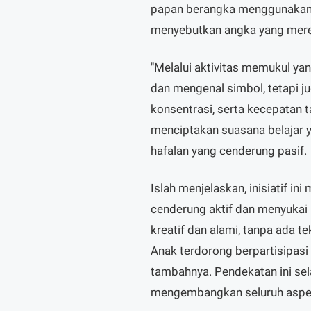
papan berangka menggunakan p
menyebutkan angka yang mere
"Melalui aktivitas memukul yan
dan mengenal simbol, tetapi 
konsentrasi, serta kecepatan ta
menciptakan suasana belajar y
hafalan yang cenderung pasif.
Islah menjelaskan, inisiatif in
cenderung aktif dan menyukai p
kreatif dan alami, tanpa ada t
Anak terdorong berpartisipasi k
tambahnya. Pendekatan ini sel
mengembangkan seluruh aspe