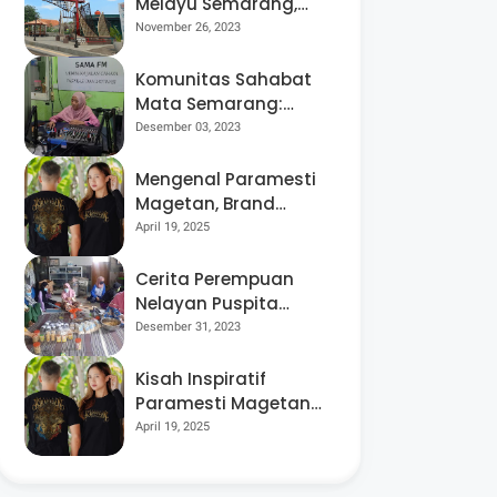
Melayu Semarang,
Kampung
November 26, 2023
Kosmopolit yang
Multikultural
Komunitas Sahabat
Mata Semarang:
Disabilitas Netra
Desember 03, 2023
Bisa Berdaya dan
Mandiri
Mengenal Paramesti
Magetan, Brand
Fesyen yang
April 19, 2025
Lestarikan Budaya
Jawa Melalui Desain
Cerita Perempuan
Kaos yang Memukau
Nelayan Puspita
Bahari Demak,
Desember 31, 2023
Berjuang untuk
Setara dan Berdaya
Kisah Inspiratif
di Tengah Budaya
Paramesti Magetan:
Patriarki
dari Bisnis Sablon
April 19, 2025
Rumahan Hingga
Beromzet Miliaran