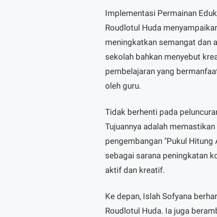
Implementasi Permainan Eduka
Roudlotul Huda menyampaikan a
meningkatkan semangat dan an
sekolah bahkan menyebut kreat
pembelajaran yang bermanfaat
oleh guru.
Tidak berhenti pada peluncura
Tujuannya adalah memastikan
pengembangan "Pukul Hitung An
sebagai sarana peningkatan 
aktif dan kreatif.
Ke depan, Islah Sofyana berhara
Roudlotul Huda. Ia juga bera