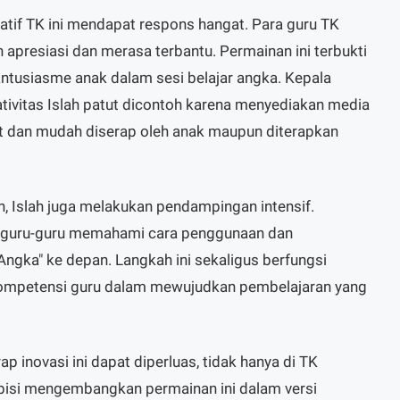
tif TK ini mendapat respons hangat. Para guru TK
presiasi dan merasa terbantu. Permainan ini terbukti
tusiasme anak dalam sesi belajar angka. Kepala
ivitas Islah patut dicontoh karena menyediakan media
 dan mudah diserap oleh anak maupun diterapkan
n, Islah juga melakukan pendampingan intensif.
 guru-guru memahami cara penggunaan dan
gka" ke depan. Langkah ini sekaligus berfungsi
kompetensi guru dalam mewujudkan pembelajaran yang
p inovasi ini dapat diperluas, tidak hanya di TK
mbisi mengembangkan permainan ini dalam versi