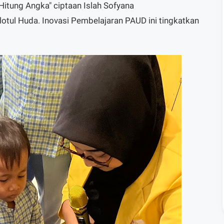
A-
A+
Hitung Angka" ciptaan Islah Sofyana
otul Huda. Inovasi Pembelajaran PAUD ini tingkatkan