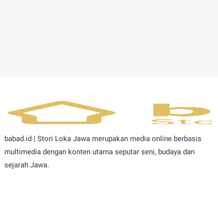
babad.id | Stori Loka Jawa merupakan media online berbasis
multimedia dengan konten utama seputar seni, budaya dan
sejarah Jawa.