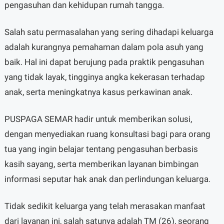
pengasuhan dan kehidupan rumah tangga.
Salah satu permasalahan yang sering dihadapi keluarga
adalah kurangnya pemahaman dalam pola asuh yang
baik. Hal ini dapat berujung pada praktik pengasuhan
yang tidak layak, tingginya angka kekerasan terhadap
anak, serta meningkatnya kasus perkawinan anak.
PUSPAGA SEMAR hadir untuk memberikan solusi,
dengan menyediakan ruang konsultasi bagi para orang
tua yang ingin belajar tentang pengasuhan berbasis
kasih sayang, serta memberikan layanan bimbingan
informasi seputar hak anak dan perlindungan keluarga.
Tidak sedikit keluarga yang telah merasakan manfaat
dari layanan ini, salah satunya adalah TM (26), seorang