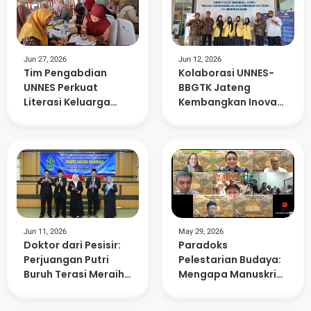
dan Pendekatan
Deep Learning
Jun 27, 2026
Jun 12, 2026
Tim Pengabdian
Kolaborasi UNNES-
UNNES Perkuat
BBGTK Jateng
Literasi Keluarga
Kembangkan Inovasi
Melalui Dialogic
Pembelajaran
Reading dan Writing
Digital Berbasis
Therapy di
MOOC
Komunitas Baca Wiji
Semi
Jun 11, 2026
May 29, 2026
Doktor dari Pesisir:
Paradoks
Perjuangan Putri
Pelestarian Budaya:
Buruh Terasi Meraih
Mengapa Manuskrip
Gelar di UIN
Kuno Harus 'Mati'
Walisongo
untuk Dianggap