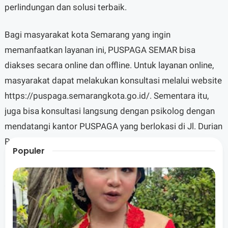
perlindungan dan solusi terbaik.
Bagi masyarakat kota Semarang yang ingin
memanfaatkan layanan ini, PUSPAGA SEMAR bisa
diakses secara online dan offline. Untuk layanan online,
masyarakat dapat melakukan konsultasi melalui website
https://puspaga.semarangkota.go.id/. Sementara itu,
juga bisa konsultasi langsung dengan psikolog dengan
mendatangi kantor PUSPAGA yang berlokasi di Jl. Durian
Raya, Pedalangan, Banyumanik, Kota Semarang.
Populer
Dengan fasilitas yang nyaman, tenaga profesional, serta
akses yang mudah, PUSPAGA SEMAR menjadi solusi
bagi keluarga yang ingin membangun hubungan yang
lebih harmonis. Melalui layanan ini, diharapkan semakin