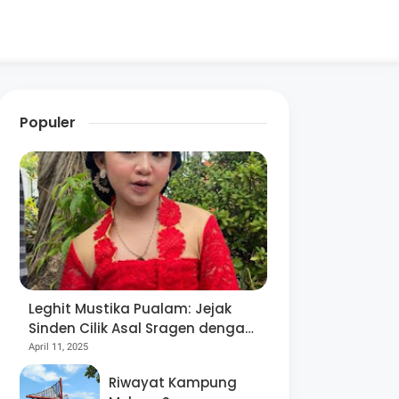
Populer
Leghit Mustika Pualam: Jejak
Sinden Cilik Asal Sragen dengan
Segudang Prestasi, Sejak Usia 8
April 11, 2025
Tahun!
Riwayat Kampung