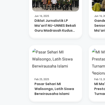
Jun 16, 2025
Jun 16, 
Diklat Jurnalistik LP
Gande
Ma'arif NU-UNNES Bekali
Senior
Guru Madrasah Kudus
Ma'ari
Kompetensi Media
Pelopo
Feb 25, 2025
Feb 13, 
Pasar Sehari MI
MI Ma
Walisongo, Latih Siswa
Prest
Berwirausaha Islami
Turna
Regio