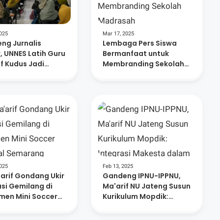
2025
Mar 17, 2025
ng Jurnalis
Lembaga Pers Siswa
, UNNES Latih Guru
Bermanfaat untuk
f Kudus Jadi
Membranding Sekolah
r Literasi
Madrasah
2025
Feb 13, 2025
'arif Gondang Ukir
Gandeng IPNU-IPPNU,
asi Gemilang di
Ma'arif NU Jateng Susun
men Mini Soccer
Kurikulum Mopdik:
nal Semarang
Integrasi Makesta
dalam MPLS dan