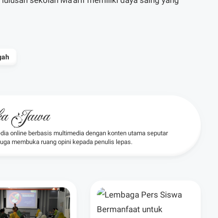
lulusan sekolah Ma’arif memiliki daya saing yang
gah
oka Jawa
dia online berbasis multimedia dengan konten utama seputar
 juga membuka ruang opini kepada penulis lepas.