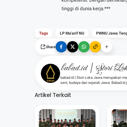
kompetensi. Dengan demikian, 
tinggi di dunia kerja.***
Tags
LP Ma'arif NU
PWNU Jawa Ten
Share
babad.id | Stori L
babad.id | Stori Loka Jawa merupakan me
seni, budaya dan sejarah Jawa. Babad.id
Artikel Terkait