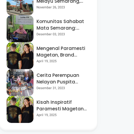
Melayu Semarang,
Kampung
November 26, 2023
Kosmopolit yang
Multikultural
Komunitas Sahabat
Mata Semarang:
Disabilitas Netra
Desember 03, 2023
Bisa Berdaya dan
Mandiri
Mengenal Paramesti
Magetan, Brand
Fesyen yang
April 19, 2025
Lestarikan Budaya
Jawa Melalui Desain
Cerita Perempuan
Kaos yang Memukau
Nelayan Puspita
Bahari Demak,
Desember 31, 2023
Berjuang untuk
Setara dan Berdaya
Kisah Inspiratif
di Tengah Budaya
Paramesti Magetan:
Patriarki
dari Bisnis Sablon
April 19, 2025
Rumahan Hingga
Beromzet Miliaran