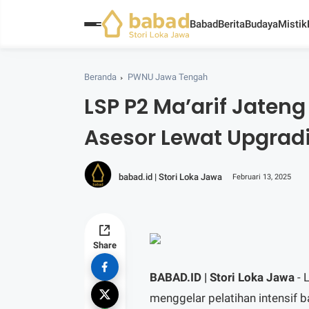
Babad
Berita
Budaya
Mistik
Beranda
PWNU Jawa Tengah
LSP P2 Ma’arif Jaten
Asesor Lewat Upgrad
babad.id | Stori Loka Jawa
Februari 13, 2025
Share
BABAD.ID | Stori Loka Jawa
- 
menggelar pelatihan intensif 