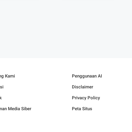
Matsama
ng Kami
Penggunaan AI
si
Disclaimer
k
Privacy Policy
an Media Siber
Peta Situs