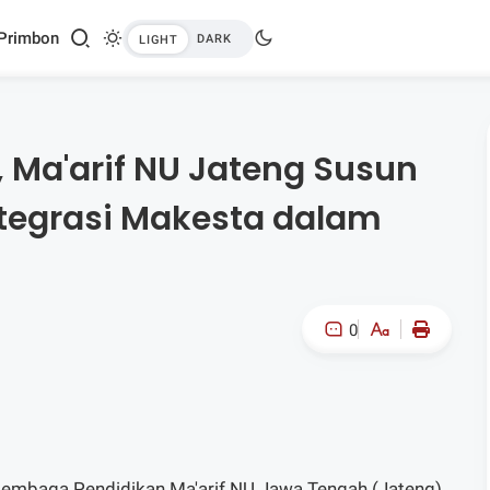
Primbon
 Ma'arif NU Jateng Susun
ntegrasi Makesta dalam
0
A-
A+
Lembaga Pendidikan Ma'arif NU Jawa Tengah (Jateng)