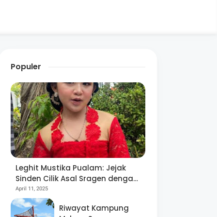
Populer
Leghit Mustika Pualam: Jejak
Sinden Cilik Asal Sragen dengan
Segudang Prestasi, Sejak Usia 8
April 11, 2025
Tahun!
Riwayat Kampung