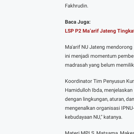
Fakhrudin.
Baca Juga:
LSP P2 Ma’arif Jateng Tingk
Ma'arif NU Jateng mendorong 
ini menjadi momentum pemben
madrasah yang belum memiliki
Koordinator Tim Penyusun Kur
Hamidulloh Ibda, menjelaskan
dengan lingkungan, aturan, da
mengenalkan organisasi IPNU-
kebudayaan NU," katanya.
Materi MPLS, Matsama, Makest