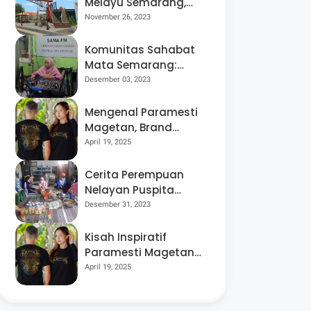
Melayu Semarang,
Kampung
November 26, 2023
Kosmopolit yang
Multikultural
Komunitas Sahabat
Mata Semarang:
Disabilitas Netra
Desember 03, 2023
Bisa Berdaya dan
Mandiri
Mengenal Paramesti
Magetan, Brand
Fesyen yang
April 19, 2025
Lestarikan Budaya
Jawa Melalui Desain
Cerita Perempuan
Kaos yang Memukau
Nelayan Puspita
Bahari Demak,
Desember 31, 2023
Berjuang untuk
Setara dan Berdaya
Kisah Inspiratif
di Tengah Budaya
Paramesti Magetan:
Patriarki
dari Bisnis Sablon
April 19, 2025
Rumahan Hingga
Beromzet Miliaran