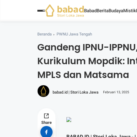
Babad
Berita
Budaya
Mistik
Beranda
PWNU Jawa Tengah
Gandeng IPNU-IPPNU,
Kurikulum Mopdik: I
MPLS dan Matsama
babad.id | Stori Loka Jawa
Februari 13, 2025
Share
BABAD.ID | Stori Loka Jawa
- 